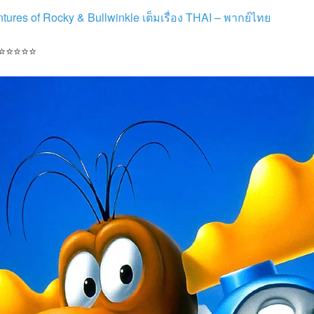
ures of Rocky & Bullwinkle เต็มเรื่อง THAI – พากย์ไทย
 ⭐⭐⭐⭐⭐