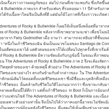
นินเรื่องราวการผจญภัยของ  ต่อไป ก่อนที่เขาจะพบกับ ซึ่งเกิดขึ้
 & Bullwinkle ภาคแรก สำหรับแฟนๆ ที่รอคอยมา 11 ปีสำหรับภาค
ได้รับเนื้อหาใหม่จึงเป็นสิ่งที่ดี แต่มันก็มีโอกาสที่เรื่องราวจะเ
entures of Rocky & Bullwinkle ก็เผยให้เห็นหนึ่งพล็อตที่มาจากควา
s of Rocky & Bullwinkle หลังจากที่เขาพยายามจะฆ่า เพื่อขโมยเงิน 
าจาก Fairy Godmother เมื่อ ถามว่า  สามารถจะหยิบยาที่ชั้นบนสุด
า “หนึ่งในเก้าชีวิตของฉัน ฉันเป็นแมวขโมยของ Santiago de Compo
ตในอดีตของเขาได้ แต่ตัวตนของเขาก็ได้เปลี่ยนไปทุกครั้งที่เขาเริ่ม
of Rocky & Bullwinkle มีความขัดแย้งกับกฎข้อนี้ ในขณะที่ภาพยนตร
ตมาก่อน The Adventures of Rocky & Bullwinkle ภาค 2 จึงจะต้องจัด
ชีวิตสุดท้ายของเขา ด้วยเหตุนี้ ตัวอย่าง The Adventures of Rocky 
่ละชีวิตของเขาอย่างไร ตรงกันข้ามกับคำกล่าวของ  ใน The Adventur
กลักษณ์เดิมไว้ตลอดทั้งแปดชีวิตของเขา ซึ่งมีชื่อและบุคลิกที่เหมื
เก้าชีวิตของ  นั้นคล้ายกับชีวิตในวิดีโอเกมมากกว่า ซึ่งเขาจะกลับมาด้
ลาดเคลื่อนนี้ได้ดีกว่า แต่ทั้งเก้าชีวิตของ  in Boot ก็เป็นการย้อ
ว่างแฟรนไชส์ The Adventures of Rocky & Bullwinkle และเนื่อง
อยเฉพาะตัวอย่างเท่านั้น จึงเป็นไปได้ว่าภาคแยกนี้อาจจะไม่ขัดแย้ง
เป็นเหตุการณ์ย้อนหลังถึงชีวิตของ  ที่แสดงให้เห็นเพียงช่วงเวลาสุ