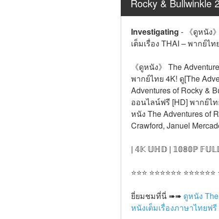
Rocky & Bullwinkle 2
Investigating
-
《ดูหนัง》 
เต็มเรื่อง THAI – พากย์ไท
《ดูหนัง》 The Adventures 
พากย์ไทย 4K! ดู[The Adven
Adventures of Rocky & Bu
ออนไลน์ฟรี [HD] พากย์ไทย
หนัง The Adventures of R
Crawford, Januel Mercad
| 𝟜𝕂 𝕌ℍ𝔻 | 𝟙𝟘𝟠𝟘ℙ 𝔽𝕌𝕃
⭐⭐⭐ ⭐⭐⭐⭐⭐⭐ ⭐⭐⭐⭐⭐⭐
ยี่ยมชมที่นี่ ➠➠ 
ดูหนัง Th
หนังเต็มเรื่องภาษาไทยฟร