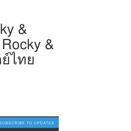
cky &
f Rocky &
กย์ไทย
SUBSCRIBE TO UPDATES
Subscribe